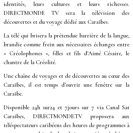
identités, leurs cultures et leurs richesses.
DIRECTMONDE TV sera la télévision des
découvertes et du voyage dédié aux Caraïbes.
La télé qui brisera la prétendue barrière de la langue,
brandie comme frein aux nécessaires échanges entre
« Créolophones », filles et fils d’Aimé Césaire, le
chantre de la Créolité.
Une chaîne de voyages et de découvertes au cœur des
Caraïbes, il est temps d’ouvrir une fenêtre sur la
Caraïbe.
Disponible 24h sur24 et 7jours sur 7 via Canal Sat
Caraïbes, DIRECTMONDE.TV proposera aux
téléspectateurs caribéens des heures de programmes à