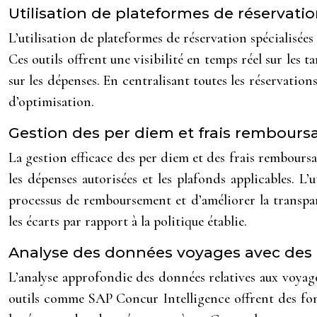
Utilisation de plateformes de réserva
L’utilisation de plateformes de réservation spécialisé
Ces outils offrent une visibilité en temps réel sur les t
sur les dépenses. En centralisant toutes les réservatio
d’optimisation.
Gestion des per diem et frais rembours
La gestion efficace des per diem et des frais remboursabl
les dépenses autorisées et les plafonds applicables. L
processus de remboursement et d’améliorer la transpare
les écarts par rapport à la politique établie.
Analyse des données voyages avec des 
L’analyse approfondie des données relatives aux voyage
outils comme SAP Concur Intelligence offrent des fonc