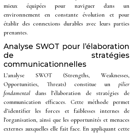
mieux équipées pour naviguer dans un
environnement en constante évolution et pour
établir des connexions durables avec leurs parties
prenantes.
Analyse SWOT pour l’élaboration
de stratégies
communicationnelles
L’analyse SWOT (Strengths, Weaknesses,
Opportunities, Threats) constitue un
pilier
fondamental
dans l’élaboration de stratégies de
communication efficaces. Cette méthode permet
d’identifier les forces et faiblesses internes de
l’organisation, ainsi que les opportunités et menaces
externes auxquelles elle fait face. En appliquant cette