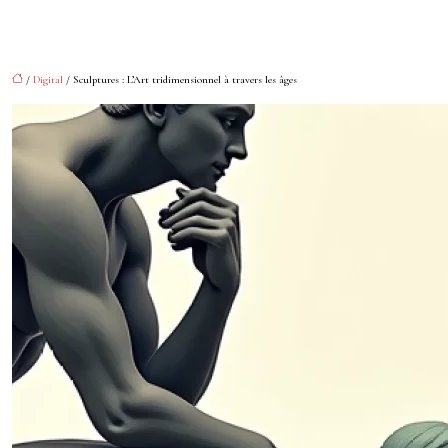
/
Digital
/ Sculptures : L’Art tridimensionnel à travers les âges