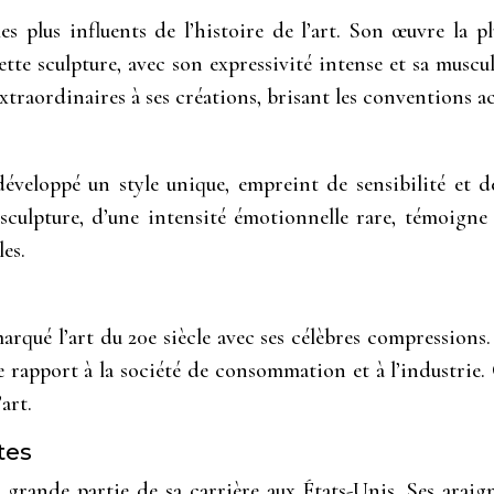
es plus influents de l’histoire de l’art. Son œuvre la p
tte sculpture, avec son expressivité intense et sa muscul
xtraordinaires à ses créations, brisant les conventions 
 développé un style unique, empreint de sensibilité et 
sculpture, d’une intensité émotionnelle rare, témoigne
es.
arqué l’art du 20e siècle avec ses célèbres compression
e rapport à la société de consommation et à l’industrie. C
art.
tes
grande partie de sa carrière aux États-Unis. Ses araig