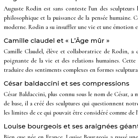
Auguste Rodin est sans conteste l’un des sculpteurs l
philosophique et la puissance de la pensée humaine. Ce
moderne. Rodin a su insuffler une vie et une émotion e
Camille claudel et « L’Âge mûr »
Camille Claudel, élève et collaboratrice de Rodin, a
poignante de la vie et des relations humaines. Cette 
traduire des sentiments complexes en formes sculptural
César baldaccini et ses compressions
César Baldaccini, plus connu sous le nom de César, a m
de base, il a créé des sculptures qui questionnent notr
les limites de ce qui pouvait être considéré comme de l’
Louise bourgeois et ses araignées géan
Bien que née en France, Louise Bourgeois a passé une 