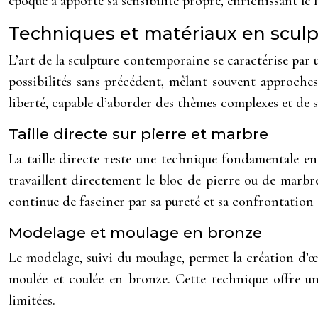
époque a apporté sa sensibilité propre, enrichissant le
Techniques et matériaux en scul
L’art de la sculpture contemporaine se caractérise par 
possibilités sans précédent, mêlant souvent approches
liberté, capable d’aborder des thèmes complexes et de s
Taille directe sur pierre et marbre
La taille directe reste une technique fondamentale en 
travaillent directement le bloc de pierre ou de marbr
continue de fasciner par sa pureté et sa confrontation 
Modelage et moulage en bronze
Le modelage, suivi du moulage, permet la création d’œu
moulée et coulée en bronze. Cette technique offre un
limitées.