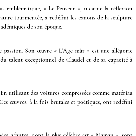
lus emblématique, « Le Penseur », incarne la réflexion
ature tourmentée, a redéfini les canons de la sculpture
académiques de son époque.
de passion. Son œuvre « L’Âge mûr » est une allégorie
 du talent exceptionnel de Claudel et de sa capacité à
s. En utilisant des voitures compressées comme matériau
es œuvres, à la fois brutales et poétiques, ont redéfini
nées géantes, dont la plus célèbre est « Maman », sont