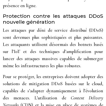
présence en ligne.
Protection contre les attaques DDoS
nouvelle génération
Les attaques par déni de service distribué (DDoS)
sont devenues plus sophistiquées et plus puissantes.
Les attaquants utilisent désormais des botnets basés
sur l’IoT et des techniques d’amplification pour
lancer des attaques massives capables de submerger
même les infrastructures les plus robustes.
Pour se protéger, les entreprises doivent adopter des
solutions de mitigation DDoS basées sur le cloud,
capables de s’adapter dynamiquement à l’évolution
des menaces. L’utilisation de
Content Delivery
Networks
(CDN) et la mise en place de systèmes de